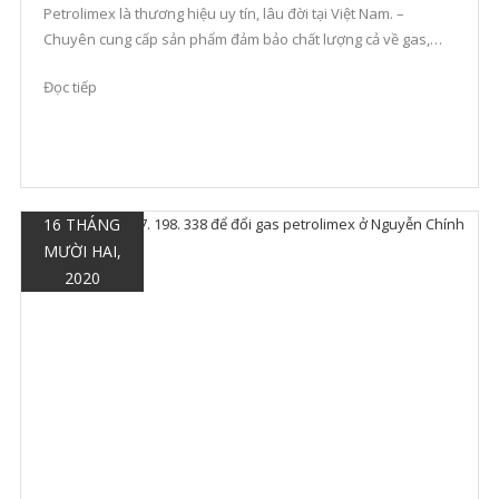
Petrolimex là thương hiệu uy tín, lâu đời tại Việt Nam. –
Chuyên cung cấp sản phẩm đảm bảo chất lượng cả về gas,
bình gas và giá cả. – Giao hàng nhanh, nhân viên tư vấn nhiệt
Đọc tiếp
tình. Địa chỉ cửa hàng gas […]
16 THÁNG
MƯỜI HAI,
2020