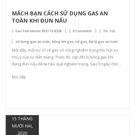
MÁCH BẠN CÁCH SỬ DỤNG GAS AN
TOÀN KHI ĐUN NẤU
Gas Petrolimex 0937 19 8338
0 Comment
Tin Tức
,
,
,
sử dụng gas an toàn
bỏng khí gas
nổ gas
đại lý gas an toàn
Mới đây, một sự cố về gas vô cùng nghiêm trọng thu hút sự
chú ý của cư dân mạng. Theo đó, cặp đôi bị bỏng gas khi
đang đun nấu để lại hậu quả nghiêm trọng. Sau 9 ngày chữa
trị, bạn nam đã không qua khỏi còn bạn gái bị bỏng nặng đến
Đọc tiếp
[…]
15 THÁNG
MƯỜI HAI,
2020