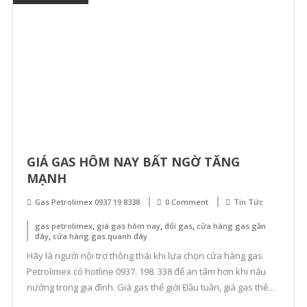
GIÁ GAS HÔM NAY BẤT NGỜ TĂNG
MẠNH
Gas Petrolimex 0937 19 8338
0 Comment
Tin Tức
,
,
,
gas petrolimex
giá gas hôm nay
đổi gas
cửa hàng gas gần
,
đây
cửa hàng gas quanh đây
Hãy là người nội trợ thông thái khi lựa chọn cửa hàng gas
Petrolimex có hotline 0937. 198. 338 để an tâm hơn khi nấu
nướng trong gia đình. Giá gas thế giới Đầu tuần, giá gas thế
giới trên sàn Fxempire ở mức 2,588 USD/mmBTU, sau khi tăng