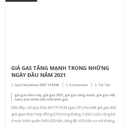
N
Ga
Pe
Kh
Vự
H
Nộ
–
Da
GIÁ GAS TĂNG MẠNH TRONG NHỮNG
Sá
NGÀY ĐẦU NĂM 2021
Cử
Hà
Gas Petrolimex 0937 19 8338
0 Comment
Tin Tức
Ga
,
,
,
giá gas hôm nay
giá gas 2021
giá gas tăng mạnh
giá gas việt
Pe
,
nam
bao nhiêu tiền một bình gas
Uy
Mới đây, công ty Dầu khí TP HCM (gas SP) cho biết giá gas thế
Tí
giới giao theo hợp đồng (CP) trong tháng 1/2021 vừa công bố
ở mức bình quân 540 USD/tấn, tăng 85 USD/tấn so với tháng
cuối của năm 2020. Vì vậy, giá gas bán lẻ tối đa niêm yết tại