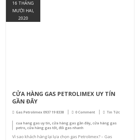
16 THÁNG
MƯỜI HAI,
2020
CỬA HÀNG GAS PETROLIMEX UY TÍN
GẦN ĐÂY
Gas Petrolimex 0937 19 8338
0 Comment
Tin Tức
,
,
cua hang gas uy tin
cửa hàng gas gần đây
cửa hàng gas
,
,
petro
cửa hàng gas tốt
đổi gas nhanh
Vì sao khách hàng lại lựa chọn gas Petrolimex? – Gas