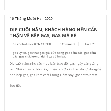
16 Tháng Mười Hai, 2020
DỊP CUỐI NĂM, KHÁCH HÀNG NÊN CẨN
THẬN VỀ BẾP GAS, GAS GIÁ RẺ
Gas Petrolimex 0937 19 8338
0 Comment
Tin Tức
,
,
,
gas uy tín
gas thật gas giả
cửa hàng gas đảm bảo
gas đảm
,
,
bảo
gas chất lượng
đại lý gas đảm bảo
Dịp cuối năm, nhu cầu mua bán trao đổi gas ngày càng tăng
lên. Nhận thấy cơ hội này, nhiều cơ sở, cá nhân đã lợi dụng để
bán bếp gas, gas kém chất lượng. Hôm nay, gaspetro.net xin
đưa ra một số cách để khách hàng có thêm kinh nghiệm khi
Đọc tiếp
lựa chọn gas, […]