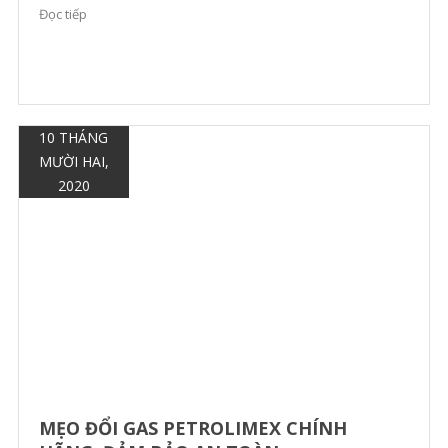
Đọc tiếp
3,73% so với phiên cuối tuần […]
10 THÁNG
MƯỜI HAI,
2020
MẸO ĐỔI GAS PETROLIMEX CHÍNH