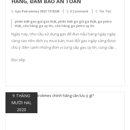
HÃNG, ĐẢM BẢO AN TOÀN
Gas Petrolimex 0937 19 8338
0 Comment
Tin Tức
,
,
phân biệt gas giả gas thật
phân biệt ga giả ga thật
ga petro
,
,
thật
cửa hàng ga uy tín
cửa hàng ga petro uy tín
Ngày nay, nhu cầu sử dụng gas để đun nấu hàng ngày ngày
càng cao nên dịch vụ mua bán, trao đổi gas ngày càng được
chú ý. Bên cạnh những đơn vị cung cấp gas uy tín, cung cấp
gas chính hãng vẫn tồn tại nhiều cơ sở phân phối gas giả.
Đọc tiếp
Cùng gaspetro.net […]
9 THÁNG
MƯỜI HAI,
2020