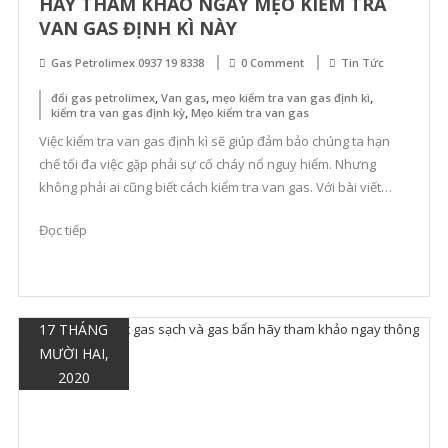
HÃY THAM KHẢO NGAY MẸO KIỂM TRA
VAN GAS ĐỊNH KÌ NÀY
Gas Petrolimex 0937 19 8338
0 Comment
Tin Tức
,
,
,
đổi gas petrolimex
Van gas
mẹo kiểm tra van gas định kì
,
kiểm tra van gas định kỳ
Mẹo kiểm tra van gas
Việc kiểm tra van gas định kì sẽ giúp đảm bảo chúng ta hạn
chế tối đa việc gặp phải sự cố cháy nổ nguy hiểm. Nhưng
không phải ai cũng biết cách kiểm tra van gas. Với bài viết
này, chúng tôi sẽ chia sẻ mẹo kiểm tra van gas định kì để bạn
Đọc tiếp
[…]
17 THÁNG
MƯỜI HAI,
2020