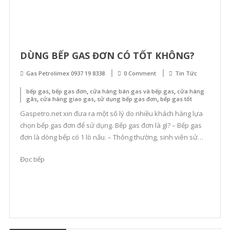
DÙNG BẾP GAS ĐƠN CÓ TỐT KHÔNG?
Gas Petrolimex 0937 19 8338
0 Comment
Tin Tức
,
,
,
bếp gas
bếp gas đơn
cửa hàng bán gas và bếp gas
cửa hàng
,
,
,
gâs
cửa hàng giao gas
sử dụng bếp gas đơn
bếp gas tốt
Gaspetro.net xin đưa ra một số lý do nhiều khách hàng lựa
chọn bếp gas đơn để sử dụng. Bếp gas đơn là gì? – Bếp gas
đơn là dòng bếp có 1 lò nấu. – Thông thường, sinh viên sử
dụng bếp gas đơn vì ưu điểm nhỏ gọn, giá rẻ. – Bếp gas […]
Đọc tiếp