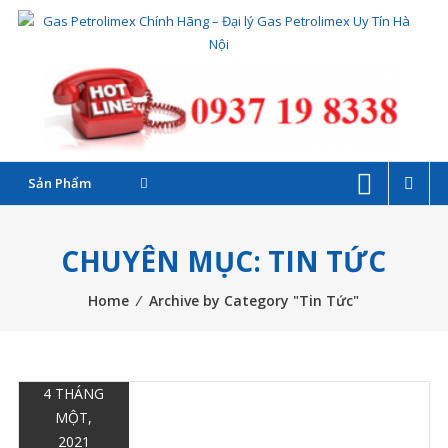
Skip
G
to
P
content
C
–
Sản Phẩm
Đ
l
CHUYÊN MỤC: TIN TỨC
G
Home
⁄
Archive by Category "Tin Tức"
P
T
4 THÁNG
MỘT,
2021