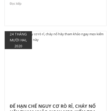
Đọc tiếp
cửa […]
24 THÁNG
MƯỜI HAI,
2020
ĐỂ HẠN CHẾ NGUY CƠ RÒ RỈ, CHÁY NỔ