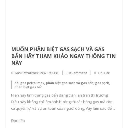
MUỐN PHÂN BIỆT GAS SẠCH VÀ GAS
BẨN HÃY THAM KHẢO NGAY THÔNG TIN
NÀY
Gas Petrolimex 0937 19 8338
0 Comment
Tin Tức
,
,
,
đổi gas petrolimex
phân biệt gas sạch và gas bẩn
gas sạch
phân biệt gas bẩn
Hiện nay tình trạng gas bẩn đang tràn lan trên thị trường.
Điều này không chỉ làm ảnh hưởng tới các hãng gas mà còn
cả quyền lợi và sự an toàn của người dùng. Vậy làm sao để
phân biệt gas sạch và gas bẩn? Để phân biệt gas sạch và gas
Đọc tiếp
bẩn hãy […]