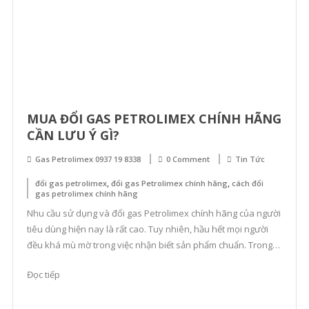
MUA ĐỔI GAS PETROLIMEX CHÍNH HÃNG
CẦN LƯU Ý GÌ?
Gas Petrolimex 0937 19 8338
0 Comment
Tin Tức
,
,
đổi gas petrolimex
đổi gas Petrolimex chính hãng
cách đổi
gas petrolimex chính hãng
Nhu cầu sử dụng và đổi gas Petrolimex chính hãng của người
tiêu dùng hiện nay là rất cao. Tuy nhiên, hầu hết mọi người
đều khá mù mờ trong việc nhận biết sản phẩm chuẩn. Trong
bài viết này, gaspetro.net xin đưa ra những lưu ý để chọn
Đọc tiếp
mua đổi gas petrolimex chính hãng. […]