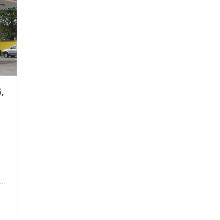
,
gas