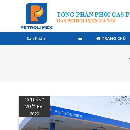
Skip
Gas
to
Petrolimex
content
Chính
Hãng
Sản Phẩm
TRANG CHỦ
–
Đại
lý
Gas
Petrolimex
Uy
10 THÁNG
MƯỜI HAI,
Tín
2020
Hà