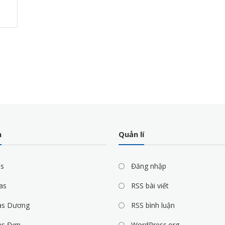
m
Quản lí
as
Đăng nhập
as
RSS bài viết
as Dương
RSS bình luận
as Đơn
WordPress.org