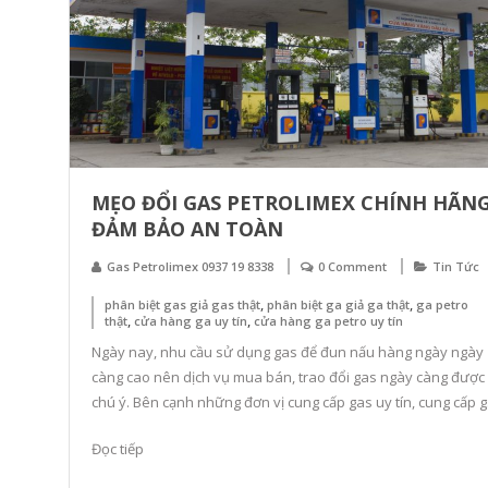
Nội
Gas
Petrolimex
Khu
Vực
Hà
Nội
MẸO ĐỔI GAS PETROLIMEX CHÍNH HÃNG
–
ĐẢM BẢO AN TOÀN
Danh
Sách
Gas Petrolimex 0937 19 8338
0 Comment
Tin Tức
Cửa
,
,
phân biệt gas giả gas thật
phân biệt ga giả ga thật
ga petro
Hàng
,
,
thật
cửa hàng ga uy tín
cửa hàng ga petro uy tín
Gas
Ngày nay, nhu cầu sử dụng gas để đun nấu hàng ngày ngày
Petro
càng cao nên dịch vụ mua bán, trao đổi gas ngày càng được
Uy
chú ý. Bên cạnh những đơn vị cung cấp gas uy tín, cung cấp 
Tín
chính hãng vẫn tồn tại nhiều cơ sở phân phối gas giả. Cùng
Đọc tiếp
gaspetro.net […]