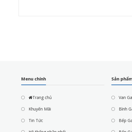
Menu chính
Sản phẩ
Trang chủ
Van G
Khuyến Mãi
Bình G
Tin Tức
Bếp G
Hệ thống phân phối
Bếp G