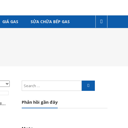
GIÁ GAS
SỬA CHỮA BẾP GAS
Phản hồi gần đây
DÂY DẪN GAS VỎ BỌC INOX KOSHUDO