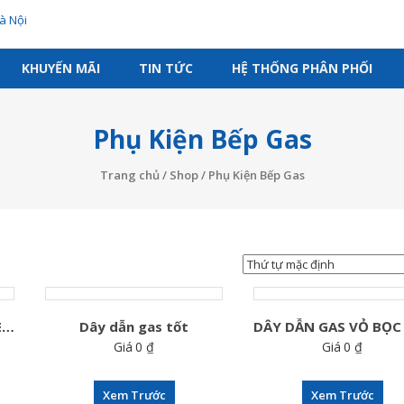
KHUYẾN MÃI
TIN TỨC
HỆ THỐNG PHÂN PHỐI
Phụ Kiện Bếp Gas
Trang chủ
/
Shop
/ Phụ Kiện Bếp Gas
DÂY DẪN GAS SUNHOME SD395IWh
Dây dẫn gas tốt
Giá
0
₫
Giá
0
₫
Xem Trước
Xem Trước