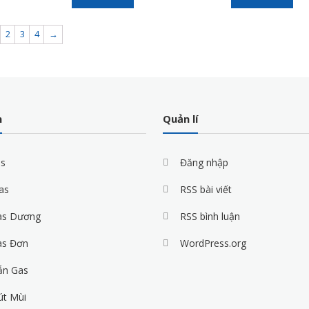
2
3
4
→
m
Quản lí
as
Đăng nhập
as
RSS bài viết
as Dương
RSS bình luận
as Đơn
WordPress.org
ẫn Gas
út Mùi