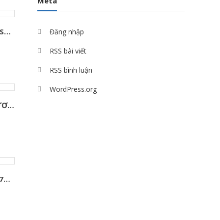
Meta
Đầu đốt bếp gas âm HS024A
Đăng nhập
RSS bài viết
RSS bình luận
WordPress.org
KIỀNG BẾP BẾP GAS DƯƠNG IKURA
KIỀNG BẾP GAS ÂM 18,7CM