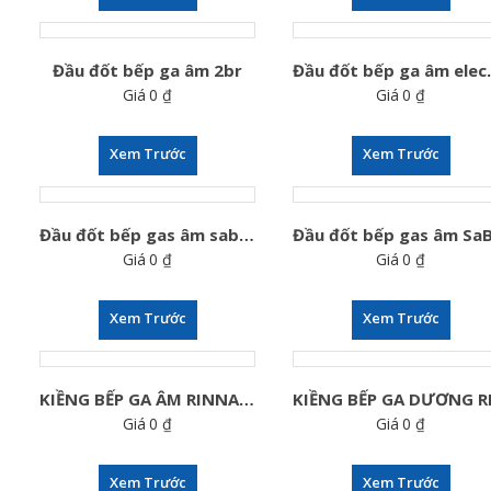
Nội
Gas
Đầu đốt bếp ga âm 2br
Đầu đốt
Petrolimex
Giá
0
₫
Giá
0
₫
Khu
Vực
Xem Trước
Xem Trước
Hà
Nội
–
Đầu đốt bếp gas âm sabaf chẻ
Danh
Giá
0
₫
Giá
0
₫
Sách
Cửa
Xem Trước
Xem Trước
Hàng
Gas
Petro
KIỀNG BẾP GA ÂM RINNAI RVB-2BG
Uy
Giá
0
₫
Giá
0
₫
Tín
Xem Trước
Xem Trước