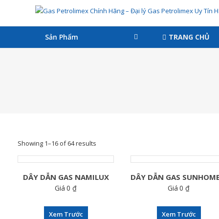
Skip
Gas
to
Petrolimex
content
Sản Phẩm
TRANG CHỦ
Chính
Hãng
–
Đại
lý
Gas
Showing 1–16 of 64 results
Petrolimex
Uy
DÂY DẪN GAS NAMILUX
Tín
Giá
0
₫
Giá
0
₫
Hà
Xem Trước
Xem Trước