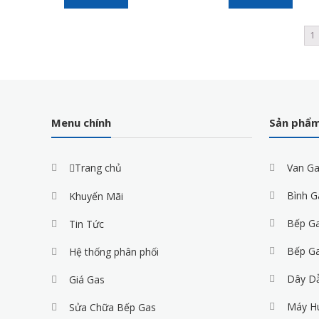
1
Menu chính
Sản phẩ
Trang chủ
Van G
Bình G
Khuyến Mãi
Bếp G
Tin Tức
Bếp G
Hệ thống phân phối
Dây D
Giá Gas
Máy H
Sửa Chữa Bếp Gas