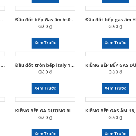
 bếp ga âm electrolux
Đầu đốt bếp Gas âm hs001a
Giá
0
₫
Giá
0
₫
Xem Trước
Xem Trước
Đầu đốt bếp gas âm SaBaf HS002A
Đầu đốt tròn bếp italy 100mm
Giá
0
₫
Giá
0
₫
Xem Trước
Xem Trước
KIỀNG BẾP GA DƯƠNG RINNAI RET-2KR
KIỀNG BẾP GA DƯƠNG RINNAI RV-615SLIM
Giá
0
₫
Giá
0
₫
Xem Trước
Xem Trước