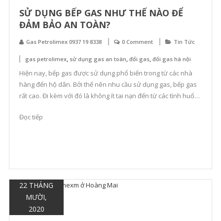
SỬ DỤNG BẾP GAS NHƯ THẾ NÀO ĐỂ
ĐẢM BẢO AN TOÀN?
Gas Petrolimex 0937 19 8338
0 Comment
Tin Tức
,
,
,
gas petrolimex
sử dụng gas an toàn
đổi gas
đổi gas hà nội
Hiện nay, bếp gas được sử dụng phổ biến trong từ các nhà
hàng đến hộ dân. Bởi thế nên nhu cầu sử dụng gas, bếp gas
rất cao. Đi kèm với đó là không ít tai nạn đến từ các tình huống
sử dụng gas và bếp gas. Hôm nay, gaspetro.net xin được
Đọc tiếp
chia […]
22 THÁNG
MƯỜI,
2020