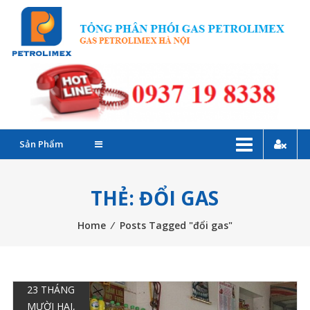
Skip
G
to
P
content
C
–
Đ
Sản Phẩm
l
G
THẺ: ĐỔI GAS
P
Home
⁄
Posts Tagged "đổi gas"
T
23 THÁNG
MƯỜI HAI,