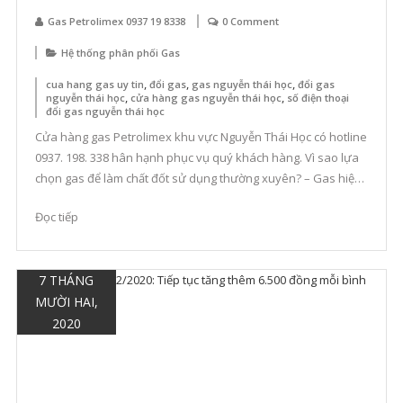
Gas Petrolimex 0937 19 8338
0 Comment
Hệ thống phân phối Gas
,
,
,
cua hang gas uy tin
đổi gas
gas nguyễn thái học
đổi gas
,
,
nguyễn thái học
cửa hàng gas nguyễn thái học
số điện thoại
đổi gas nguyễn thái học
Cửa hàng gas Petrolimex khu vực Nguyễn Thái Học có hotline
0937. 198. 338 hân hạnh phục vụ quý khách hàng. Vì sao lựa
chọn gas để làm chất đốt sử dụng thường xuyên? – Gas hiện
đang là nhiên liệu được sử dụng phổ biến giá thành rẻ, tiện
Đọc tiếp
dụng, an toàn và hiệu […]
7 THÁNG
MƯỜI HAI,
2020