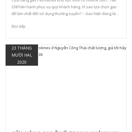
338 hân hạnh phục vụ quý khách hàng. Vì sao lựa chọn gas
để làm chất đốt sử dụng thường xuyên? – Gas hiện đang là
nhiên liệu được sử dụng phổ biến giá thành rẻ, tiện dụng, an
Đọc tiếp
toàn và hiệu quả. – […]
23 THÁNG
MƯỜI HAI,
2020