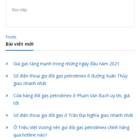
Xuân Nam, quận Thanh Xuân. – Đường Nguyễn Trãi được
Đọc tiếp
đánh giá là một trong những con phố nổi tiếng đông đúc dân
[…]
Trước
Bài viết mới
Giá gas tăng mạnh trong những ngày đầu năm 2021
Số điện thoại gọi đổi gas petrolimex ở đường Xuân Thủy
giao nhanh nhất
Cửa hàng đổi gas petrolimex ở Phạm Văn Bạch uy tín, giá
tốt
Số điện thoại gọi đổi gas ở Trần Đại Nghĩa giao nhanh nhất
Ở Triệu Việt Vương nên gọi đổi gas petrolimex chính hãng
qua hotline nào?