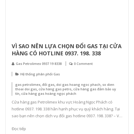
VÌ SAO NÊN LỰA CHỌN ĐỔI GAS TẠI CỬA
HÀNG CÓ HOTLINE 0937. 198. 338
Gas Petrolimex 0937 19 8338
0 Comment
Hệ thống phân phối Gas
,
,
,
gas petrolimex
đổi gas
doi gas hoang ngoc phach
so dien
,
,
thoai doi gas
cửa hàng gas petro
cửa hàng gas đảm bảo uy
,
tín
cửa hàng gas hoàng ngọc phách
Cửa hàng gas Petrolimex khu vực Hoàng Ngọc Phách có
hotline 0937. 198. 338 hân hạnh phục vụ quý khách hàng. Tại
sao bạn nên chọn dịch vụ đổi gas hotline 0937. 198. 338? – Với
thâm niên nhiều năm kinh doanh bán lẻ gas và các sản phẩm
Đọc tiếp
liên quan, cửa hàng chúng tôi […]