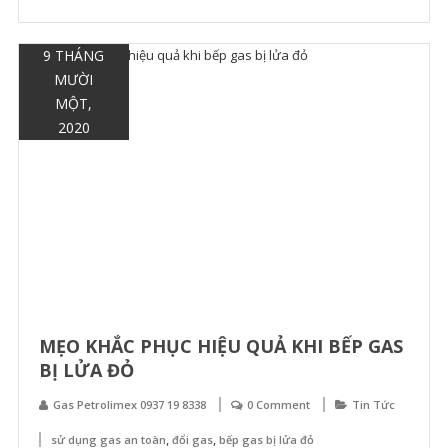
9 THÁNG
MƯỜI
MỘT,
2020
MẸO KHẮC PHỤC HIỆU QUẢ KHI BẾP GAS
BỊ LỬA ĐỎ
Gas Petrolimex 0937 19 8338
0 Comment
Tin Tức
,
,
sử dụng gas an toàn
đổi gas
bếp gas bị lửa đỏ