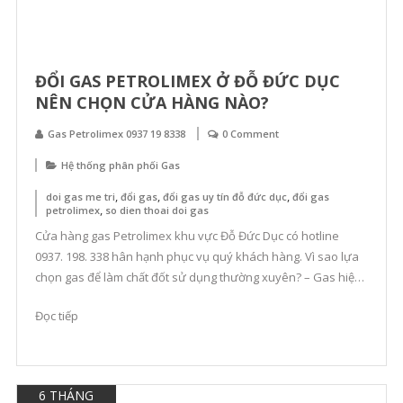
ĐỔI GAS PETROLIMEX Ở ĐỖ ĐỨC DỤC
NÊN CHỌN CỬA HÀNG NÀO?
Gas Petrolimex 0937 19 8338
0 Comment
Hệ thống phân phối Gas
,
,
,
doi gas me tri
đổi gas
đổi gas uy tín đỗ đức dục
đổi gas
,
petrolimex
so dien thoai doi gas
Cửa hàng gas Petrolimex khu vực Đỗ Đức Dục có hotline
0937. 198. 338 hân hạnh phục vụ quý khách hàng. Vì sao lựa
chọn gas để làm chất đốt sử dụng thường xuyên? – Gas hiện
đang là nhiên liệu được sử dụng phổ biến giá thành rẻ, tiện
Đọc tiếp
dụng, an toàn và hiệu […]
6 THÁNG