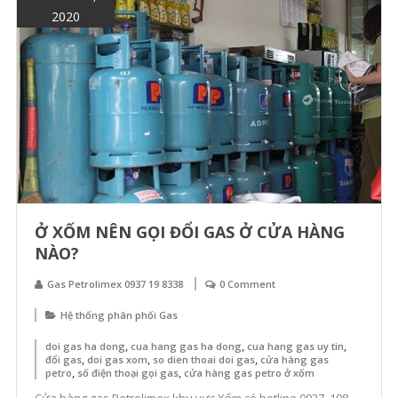
N
2020
Ga
Pe
Kh
Vự
H
Nộ
–
Da
Sá
Ở XỐM NÊN GỌI ĐỔI GAS Ở CỬA HÀNG
Cử
NÀO?
Hà
Ga
Gas Petrolimex 0937 19 8338
0 Comment
Pe
Hệ thống phân phối Gas
Uy
,
,
,
doi gas ha dong
cua hang gas ha dong
cua hang gas uy tin
Tí
,
,
,
đổi gas
doi gas xom
so dien thoai doi gas
cửa hàng gas
,
,
petro
số điện thoại gọi gas
cửa hàng gas petro ở xốm
Cửa hàng gas Petrolimex khu vực Xốm có hotline 0937. 198.