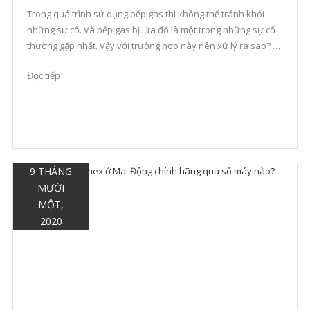
Trong quá trình sử dụng bếp gas thì không thể tránh khỏi
những sự cố. Và bếp gas bị lửa đỏ là một trong những sự cố
thường gặp nhất. Vậy với trường hợp này nên xử lý ra sao? Ở
bài viết này, gaspetro.net sẽ chỉ bạn mẹo khắc phục hiệu quả
Đọc tiếp
khi bếp […]
9 THÁNG
MƯỜI
MỘT,
2020