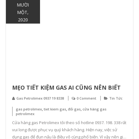
MƯỜI
MỘT,
2020
MẸO TIẾT KIỆM GAS AI CŨNG NÊN BIẾT
Gas Petrolimex 0937 19 8338
0 Comment
Tin Tức
,
,
,
gas petrolimex
tiet kiem gas
đổi gas
cửa hàng gas
petrolimex
Cửa hàng gas Petrolimex tôi theo số hotline 0937. 198. 338 rất
vui long được phục vụ quý khách hàng. Hiện nay, việc sử
dụng gas để đun nấu là điều vô cùng phổ biến. Vì vậy nên giá