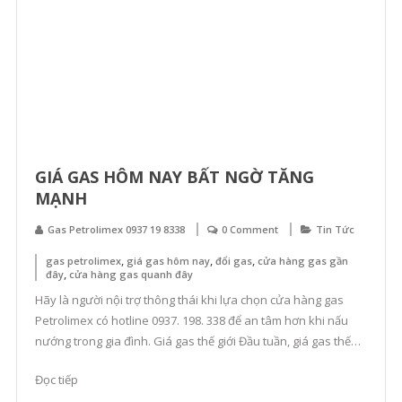
GIÁ GAS HÔM NAY BẤT NGỜ TĂNG
MẠNH
Gas Petrolimex 0937 19 8338
0 Comment
Tin Tức
,
,
,
gas petrolimex
giá gas hôm nay
đổi gas
cửa hàng gas gần
,
đây
cửa hàng gas quanh đây
Hãy là người nội trợ thông thái khi lựa chọn cửa hàng gas
Petrolimex có hotline 0937. 198. 338 để an tâm hơn khi nấu
nướng trong gia đình. Giá gas thế giới Đầu tuần, giá gas thế
giới trên sàn Fxempire ở mức 2,588 USD/mmBTU, sau khi tăng
Đọc tiếp
3,73% so với phiên cuối tuần […]