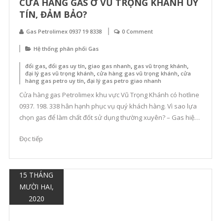
CỬA HÀNG GAS Ở VŨ TRỌNG KHÁNH UY
TÍN, ĐẢM BẢO?
Gas Petrolimex 0937 19 8338
0 Comment
Hệ thống phân phối Gas
,
,
,
,
đổi gas
đổi gas uy tín
giao gas nhanh
gas vũ trọng khánh
,
,
đại lý gas vũ trọng khánh
cửa hàng gas vũ trọng khánh
cửa
,
hàng gas petro uy tín
đại lý gas petro giao nhanh
Cửa hàng gas Petrolimex khu vực Vũ Trọng Khánh có hotline
0937. 198. 338 hân hạnh phục vụ quý khách hàng. Vì sao lựa
chọn gas để làm chất đốt sử dụng thường xuyên? – Gas hiện
đang là nhiên liệu được sử dụng phổ biến giá thành rẻ, tiện
Đọc tiếp
dụng, an toàn và hiệu […]
15 THÁNG
MƯỜI HAI,
2020