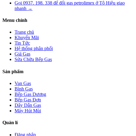
Gọi 0937. 198. 338 để đổi gas petrolimex ở Tô Hiệu giao
nhanh
→
Menu chính
Trang chủ
Khuyến Mãi
Tin Tức
Hệ thống phân phối
Giá Gas
Sửa Chữa Bếp Gas
Sản phẩm
Van Gas
Bình Gas
Bếp Gas Dương
Bếp Gas Đơn
Dây Dẫn Gas
Máy Hút Mùi
Quản lí
Đăng nhập