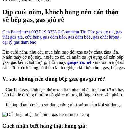
Dịp cuối năm, khách hàng nên cẩn thận
về bếp gas, gas giá rẻ
Gas Petrolimex 0937 19 8338
0 Comment
Tin Tức
gas uy tín
,
gas
thật gas giả
,
cửa hàng gas đảm bảo
,
gas đảm bảo
,
gas chất lượng
,
đại lý gas đảm bảo
Dịp cuối năm, nhu cầu mua bán trao đổi gas ngày càng tăng lên.
Nhận thấy cơ hội này, nhiều cơ sở, cá nhân đã lợi dụng để bán bếp
gas, gas kém chất lượng. Hôm nay,
gaspetro.net
xin đưa ra một số
cách để khách hàng có thêm kinh nghiệm khi lựa chọn gas, bếp gas:
Vì sao không nên dùng bếp gas, gas giá rẻ?
– Các bếp gas, bình gas được rao bán nhan nhản trên các tờ rơi hay
bán bên lề đường thường có giá rẻ nhưng không có seri sản phẩm.
– Không đảm bảo hạn sử dụng cũng như sự an toàn khi sử dụng.
Cách nhận biết hàng thật hàng giả: