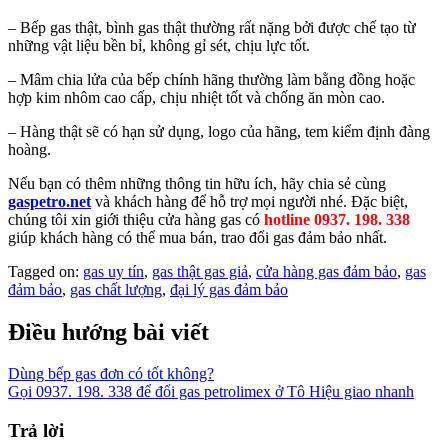
– Bếp gas thật, bình gas thật thường rất nặng bởi được chế tạo từ
những vật liệu bền bỉ, không gỉ sét, chịu lực tốt.
– Mâm chia lửa của bếp chính hãng thường làm bằng đồng hoặc
hợp kim nhôm cao cấp, chịu nhiệt tốt và chống ăn mòn cao.
– Hàng thật sẽ có hạn sử dụng, logo của hãng, tem kiểm định đàng
hoàng.
Nếu bạn có thêm những thông tin hữu ích, hãy chia sẻ cùng
gaspetro.net
và khách hàng để hỗ trợ mọi người nhé. Đặc biệt,
chúng tôi xin giới thiệu cửa hàng gas có
hotline 0937. 198. 338
giúp khách hàng có thể mua bán, trao đổi gas đảm bảo nhất.
Tagged on:
gas uy tín
,
gas thật gas giả
,
cửa hàng gas đảm bảo
,
gas
đảm bảo
,
gas chất lượng
,
đại lý gas đảm bảo
Điều hướng bài viết
Dùng bếp gas đơn có tốt không?
Gọi 0937. 198. 338 để đổi gas petrolimex ở Tô Hiệu giao nhanh
Trả lời