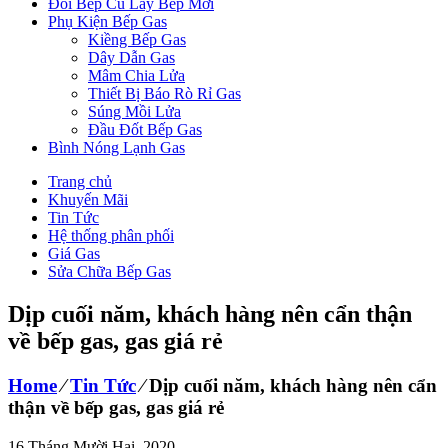
Đổi Bếp Cũ Lấy Bếp Mới
Phụ Kiện Bếp Gas
Kiềng Bếp Gas
Dây Dẫn Gas
Mâm Chia Lửa
Thiết Bị Báo Rò Rỉ Gas
Súng Mồi Lửa
Đầu Đốt Bếp Gas
Bình Nóng Lạnh Gas
Trang chủ
Khuyến Mãi
Tin Tức
Hệ thống phân phối
Giá Gas
Sửa Chữa Bếp Gas
Dịp cuối năm, khách hàng nên cẩn thận
về bếp gas, gas giá rẻ
Home
⁄
Tin Tức
⁄
Dịp cuối năm, khách hàng nên cẩn
thận về bếp gas, gas giá rẻ
16 Tháng Mười Hai, 2020