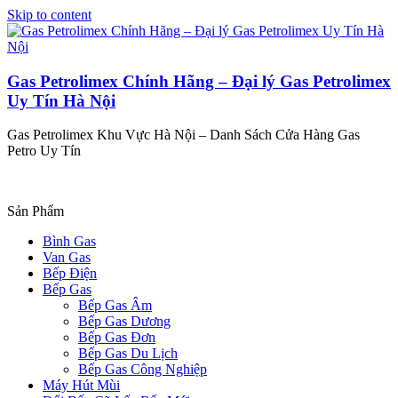
Skip to content
Gas Petrolimex Chính Hãng – Đại lý Gas Petrolimex
Uy Tín Hà Nội
Gas Petrolimex Khu Vực Hà Nội – Danh Sách Cửa Hàng Gas
Petro Uy Tín
Sản Phẩm
Bình Gas
Van Gas
Bếp Điện
Bếp Gas
Bếp Gas Âm
Bếp Gas Dương
Bếp Gas Đơn
Bếp Gas Du Lịch
Bếp Gas Công Nghiệp
Máy Hút Mùi