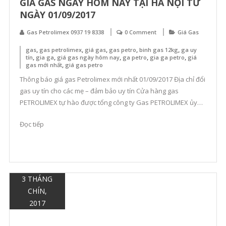
GIÁ GAS NGÀY HÔM NAY TẠI HÀ NỘI TỪ
NGÀY 01/09/2017
Gas Petrolimex 0937 19 8338
0 Comment
Giá Gas
,
,
,
,
,
gas
gas petrolimex
giá gas
gas petro
binh gas 12kg
ga uy
,
,
,
,
,
tín
gia ga
giá gas ngày hôm nay
ga petro
gia ga petro
giá
,
gas mới nhất
giá gas petro
Thông báo giá gas Petrolimex mới nhất 01/09/2017 Địa chỉ đổi
gas uy tín cho các mẹ – đảm bảo uy tín Cửa hàng gas
PETROLIMEX tự hào được tổng công ty Gas PETROLIMEX ủy
quyền phân phối độc quyền gas cho các cửa hàng, các hộ gia
Đọc tiếp
đình. SĐT: 0985 677 526 – 02433 […]
3 THÁNG
CHÍN,
2017