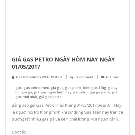
GIÁ GAS PETRO NGÀY HÔM NAY NGÀY
01/05/2017
Gas Petrolimex 0937 19 8338
0 Comment
Giá Gas
,
,
,
,
,
gas
gas petrolimex
giá gas
gas petro
binh gas 12kg
ga uy
,
,
,
,
,
tín
gia ga
giá gas ngày hôm nay
ga petro
gia ga petro
giá
,
gas mới nhất
giá gas petro
Bảng báo giá Gas Petrolimex tháng 01/05/2017 Dear All ! Hãy
là người nội trợ thông minh khi sử dụng Gas. Hiện nay trên thị
trường rất nhiều gas giả và kém chất lượng. Mọi người cảnh
giác và chú ý khi sử dụng gas cũng như gọi gas, hãy gọi cửa
Đọc tiếp
hàng gas uy […]