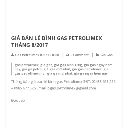
GIÁ BÁN LẺ BÌNH GAS PETROLIMEX
THÁNG 8/2017
Gas Petrolimex 0937 19 8338
0 Comment
Giá Gas
,
,
,
gas petrolimex
giá gas
giá gas bình 12kg
giá gas ngày hôm
,
,
,
,
nay
gia ga petro
giá gas mới nhất
gia gas petrolimex
gia
,
,
gas petrolimex moi
gia ga moi nhat
gia ga ngay hom nay
Thông báo giá bán lẻ bình gas Petrolimex SĐT: 02433 653 216
– 0985 677 526 Email: pgas.petrolimex@gmail.com
Đọc tiếp