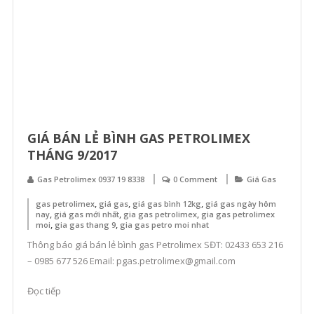
GIÁ BÁN LẺ BÌNH GAS PETROLIMEX
THÁNG 9/2017
Gas Petrolimex 0937 19 8338
0 Comment
Giá Gas
,
,
,
gas petrolimex
giá gas
giá gas bình 12kg
giá gas ngày hôm
,
,
,
nay
giá gas mới nhất
gia gas petrolimex
gia gas petrolimex
,
,
moi
gia gas thang 9
gia gas petro moi nhat
Thông báo giá bán lẻ bình gas Petrolimex SĐT: 02433 653 216
– 0985 677 526 Email: pgas.petrolimex@gmail.com
Đọc tiếp