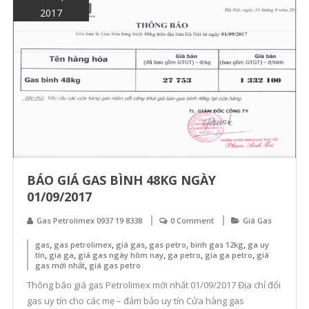
N
2017
Ga
Pe
Kh
Vự
H
Nộ
–
Da
Sá
BÁO GIÁ GAS BÌNH 48KG NGÀY
Cử
01/09/2017
Hà
Ga
Gas Petrolimex 0937 19 8338
0 Comment
Giá Gas
Pe
,
,
,
,
,
gas
gas petrolimex
giá gas
gas petro
binh gas 12kg
ga uy
Uy
,
,
,
,
,
tín
gia ga
giá gas ngày hôm nay
ga petro
gia ga petro
giá
,
gas mới nhất
giá gas petro
Tí
Thông báo giá gas Petrolimex mới nhất 01/09/2017 Địa chỉ đổi
gas uy tín cho các mẹ – đảm bảo uy tín Cửa hàng gas