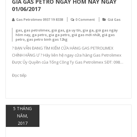
GIÁ GAS PETRO NGÀY HÔM NAY NGÀY
01/06/2017
Gas Petrolimex 0937 19 8338
0 Comment
Giá Gas
,
,
,
,
,
gas
gas petrolimex
giá gas
ga uy tín
gia ga
giá gas ngày
,
,
,
,
hôm nay
ga petro
gia ga petro
giá gas mới nhất
giá gas
,
petro
gas petro binh gas 12kg
? BẠN VẪN ĐANG TÌM KIẾM CỬA HÀNG GAS PETROLIMEX
CHÍNH HÃNG Ư ? Hãy liên hệ ngay cửa hàng Gas Petrolimex
Được Ủy Quyền của Tổng Công Ty Gas Petrolimex SĐT: 0985
677 526 – 0433 653 216 E xin gửi cả nhà thông tin giá bán lẻ
Đọc tiếp
bình gas Petrolimex từ 1/6/2017 […]
5 THÁNG
NĂM,
2017