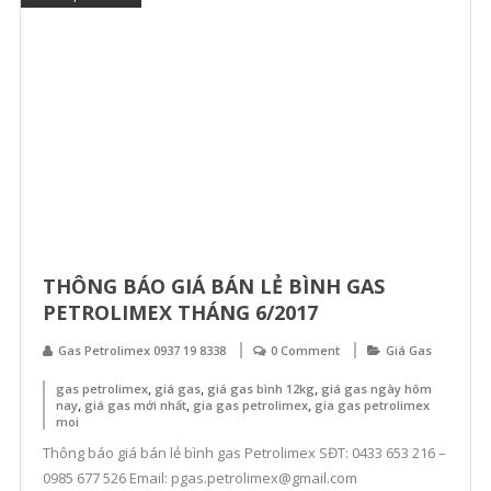
THÔNG BÁO GIÁ BÁN LẺ BÌNH GAS
PETROLIMEX THÁNG 6/2017
Gas Petrolimex 0937 19 8338
0 Comment
Giá Gas
,
,
,
gas petrolimex
giá gas
giá gas bình 12kg
giá gas ngày hôm
,
,
,
nay
giá gas mới nhất
gia gas petrolimex
gia gas petrolimex
moi
Thông báo giá bán lẻ bình gas Petrolimex SĐT: 0433 653 216 –
0985 677 526 Email: pgas.petrolimex@gmail.com