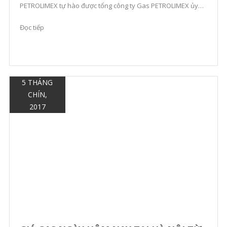
PETROLIMEX tự hào được tổng công ty Gas PETROLIMEX ủy
quyền phân phối độc quyền gas cho các cửa hàng, các hộ gia
Đọc tiếp
đình. SĐT: 0985 677 526 – 02433 […]
5 THÁNG
CHÍN,
2017