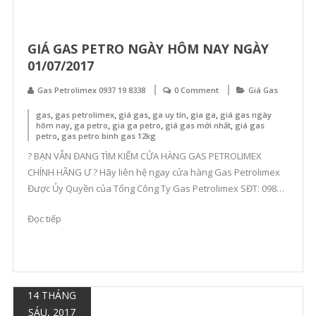
GIÁ GAS PETRO NGÀY HÔM NAY NGÀY
01/07/2017
Gas Petrolimex 0937 19 8338
0 Comment
Giá Gas
,
,
,
,
,
gas
gas petrolimex
giá gas
ga uy tín
gia ga
giá gas ngày
,
,
,
,
hôm nay
ga petro
gia ga petro
giá gas mới nhất
giá gas
,
petro
gas petro binh gas 12kg
? BẠN VẪN ĐANG TÌM KIẾM CỬA HÀNG GAS PETROLIMEX
CHÍNH HÃNG Ư ? Hãy liên hệ ngay cửa hàng Gas Petrolimex
Được Ủy Quyền của Tổng Công Ty Gas Petrolimex SĐT: 0985
677 526 – 0433 653 216 E xin gửi cả nhà thông tin giá bán lẻ
Đọc tiếp
bình gas Petrolimex từ 1/7/2017 […]
14 THÁNG
SÁU, 2017