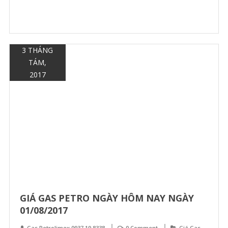
3 THÁNG
TÁM,
2017
GIÁ GAS PETRO NGÀY HÔM NAY NGÀY
01/08/2017
Gas Petrolimex 0937 19 8338
0 Comment
Giá Gas