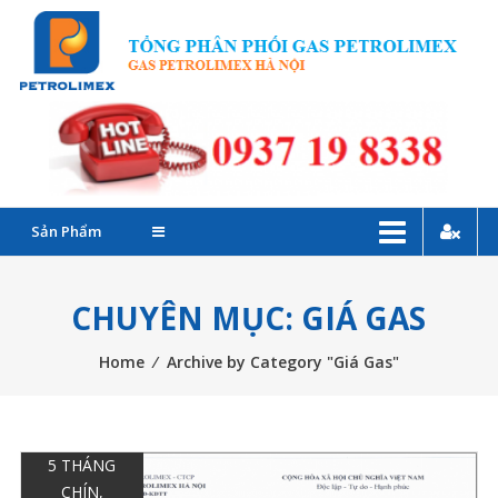
Skip
G
to
P
content
C
–
Đ
Sản Phẩm
l
G
CHUYÊN MỤC: GIÁ GAS
P
Home
⁄
Archive by Category "Giá Gas"
T
5 THÁNG
CHÍN,