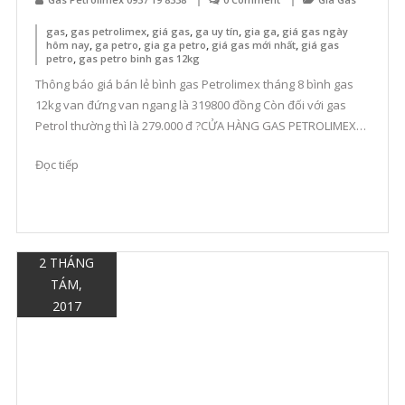
,
,
,
,
,
gas
gas petrolimex
giá gas
ga uy tín
gia ga
giá gas ngày
,
,
,
,
hôm nay
ga petro
gia ga petro
giá gas mới nhất
giá gas
,
petro
gas petro binh gas 12kg
Thông báo giá bán lẻ bình gas Petrolimex tháng 8 bình gas
12kg van đứng van ngang là 319800 đồng Còn đối với gas
Petrol thường thì là 279.000 đ ?CỬA HÀNG GAS PETROLIMEX
CHÍNH HÃNG ? Hãy liên hệ ngay cửa hàng Gas Petrolimex
Đọc tiếp
Được Ủy Quyền của Tổng Công Ty Gas Petrolimex SĐT: […]
2 THÁNG
TÁM,
2017