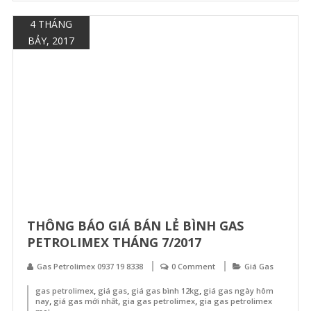
4 THÁNG
BẢY, 2017
THÔNG BÁO GIÁ BÁN LẺ BÌNH GAS
PETROLIMEX THÁNG 7/2017
Gas Petrolimex 0937 19 8338
0 Comment
Giá Gas
,
,
,
gas petrolimex
giá gas
giá gas bình 12kg
giá gas ngày hôm
,
,
,
nay
giá gas mới nhất
gia gas petrolimex
gia gas petrolimex