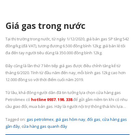
Giá gas trong nước
Tại thị trường trong nước, từ ngày 1/12/2020, giá bán gas SP tăng 542
đồng/kg (đã VAT), tương đương 6.500 đồng bình 12kg; giá bán lẻ tối
đa đến tay người tiêu dùng là 350.000 đồng bình 12kg.
Đây cũng là lần thứ 7 liên tiếp giá gas được điều chỉnh tăng kể từ
tháng 6/2020. Tính từ đầu năm đến nay, mỗi bình gas 12kg cao hơn
12.000 đồng so với thời điểm cuối năm 2019.
Từ lâu, khá đông người dân đã tin tưởng lựa chọn cửa hàng gas
Petrolimex có
hotline 0937. 198. 338
để gửi gắm niềm tin khi có nhu
cầu giao đổi, mua bán gas. Hãy là người nội trợ thông thái khi lựa
chọn cửa hàng gas Petrolimex có
hotline 0937. 198. 338
để an tâm
Tagged on:
gas petrolimex
,
giá gas hôm nay
,
đổi gas
,
cửa hàng gas
hơn khi nấu nướng trong gia đình.
gần đây
,
cửa hàng gas quanh đây