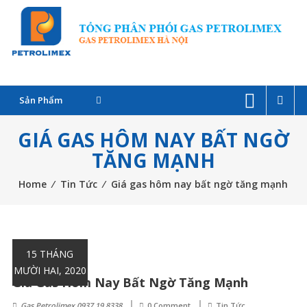
Skip
G
to
P
content
C
Sản Phẩm
–
GIÁ GAS HÔM NAY BẤT NGỜ
Đ
TĂNG MẠNH
l
Home
⁄
Tin Tức
⁄
Giá gas hôm nay bất ngờ tăng mạnh
G
P
15 THÁNG
T
MƯỜI HAI, 2020
Giá Gas Hôm Nay Bất Ngờ Tăng Mạnh
Gas Petrolimex 0937 19 8338
0 Comment
Tin Tức