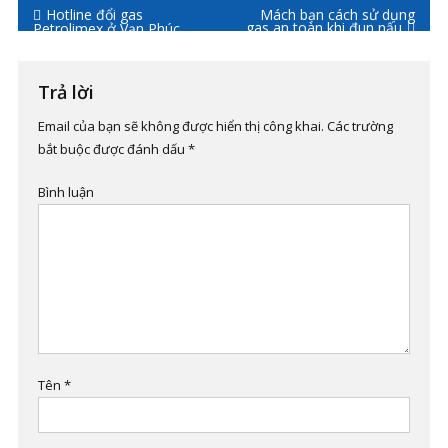
Điều
Hotline đổi gas
Mách bạn cách sử dụng
gas an toàn khi đun nấu
Petrolimex ở Vạn Phúc
hướng
bài
Trả lời
viết
Email của bạn sẽ không được hiển thị công khai.
Các trường
bắt buộc được đánh dấu
*
Bình luận
Tên
*