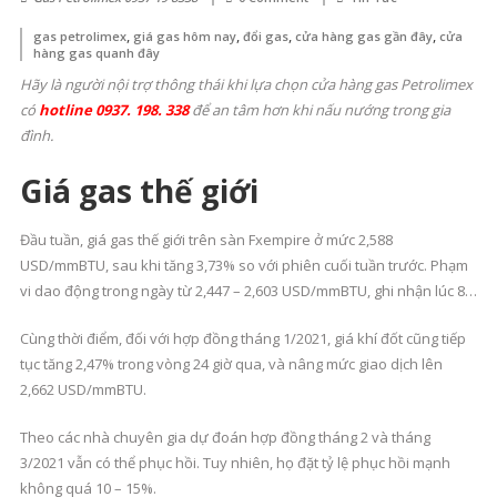
N
,
,
,
,
gas petrolimex
giá gas hôm nay
đổi gas
cửa hàng gas gần đây
cửa
Ga
hàng gas quanh đây
Pe
Hãy là người nội trợ thông thái khi lựa chọn cửa hàng gas Petrolimex
Kh
có
hotline 0937. 198. 338
để an tâm hơn khi nấu nướng trong gia
Vự
đình.
H
Giá gas thế giới
Nộ
–
Đầu tuần, giá gas thế giới trên sàn Fxempire ở mức 2,588
Da
USD/mmBTU, sau khi tăng 3,73% so với phiên cuối tuần trước. Phạm
Sá
vi dao động trong ngày từ 2,447 – 2,603 USD/mmBTU, ghi nhận lúc 8h
Cử
theo giờ Việt Nam.
Hà
Cùng thời điểm, đối với hợp đồng tháng 1/2021, giá khí đốt cũng tiếp
Ga
tục tăng 2,47% trong vòng 24 giờ qua, và nâng mức giao dịch lên
Pe
2,662 USD/mmBTU.
Uy
Tí
Theo các nhà chuyên gia dự đoán hợp đồng tháng 2 và tháng
3/2021 vẫn có thể phục hồi. Tuy nhiên, họ đặt tỷ lệ phục hồi mạnh
không quá 10 – 15%.