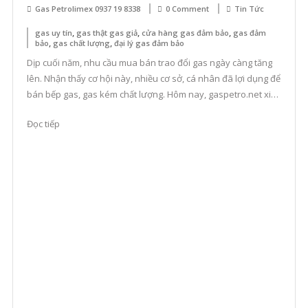
N
Gas Petrolimex 0937 19 8338
0 Comment
Tin Tức
Ga
,
,
,
gas uy tín
gas thật gas giả
cửa hàng gas đảm bảo
gas đảm
,
,
bảo
gas chất lượng
đại lý gas đảm bảo
Pe
Dịp cuối năm, nhu cầu mua bán trao đổi gas ngày càng tăng
Kh
lên. Nhận thấy cơ hội này, nhiều cơ sở, cá nhân đã lợi dụng để
Vự
bán bếp gas, gas kém chất lượng. Hôm nay, gaspetro.net xin
H
đưa ra một số cách để khách hàng có thêm kinh nghiệm khi
Nộ
Đọc tiếp
lựa chọn gas, […]
–
Da
Sá
Cử
Hà
Ga
Pe
Uy
Tí