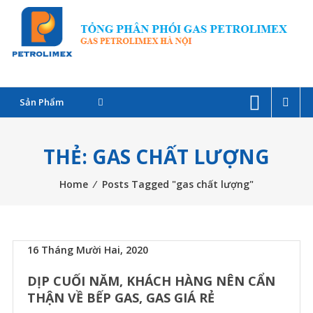
Skip
G
to
P
content
C
Sản Phẩm
–
Đ
THẺ: GAS CHẤT LƯỢNG
l
Home
⁄
Posts Tagged "gas chất lượng"
G
P
16 Tháng Mười Hai, 2020
T
DỊP CUỐI NĂM, KHÁCH HÀNG NÊN CẨN
THẬN VỀ BẾP GAS, GAS GIÁ RẺ