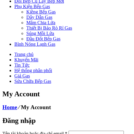
Đổi Bếp Cũ Lấy Bếp Mới
Phụ Kiện Bếp Gas
Kiềng Bếp Gas
Dây Dẫn Gas
Mâm Chia Lửa
Thiết Bị Báo Rò Rỉ Gas
Súng Mồi Lửa
Đầu Đốt Bếp Gas
Bình Nóng Lạnh Gas
Trang chủ
Khuyến Mãi
Tin Tức
Hệ thống phân phối
Giá Gas
Sửa Chữa Bếp Gas
My Account
Home
⁄
My Account
Đăng nhập
Tên tài khoản hoặc địa chỉ email
*