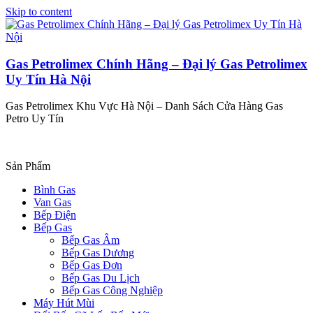
Skip to content
Gas Petrolimex Chính Hãng – Đại lý Gas Petrolimex
Uy Tín Hà Nội
Gas Petrolimex Khu Vực Hà Nội – Danh Sách Cửa Hàng Gas
Petro Uy Tín
Sản Phẩm
Bình Gas
Van Gas
Bếp Điện
Bếp Gas
Bếp Gas Âm
Bếp Gas Dương
Bếp Gas Đơn
Bếp Gas Du Lịch
Bếp Gas Công Nghiệp
Máy Hút Mùi