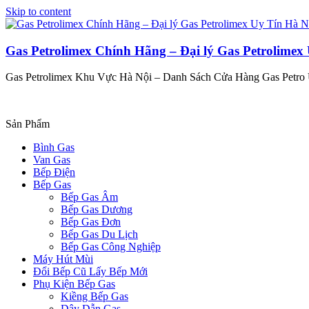
Skip to content
Gas Petrolimex Chính Hãng – Đại lý Gas Petrolimex
Gas Petrolimex Khu Vực Hà Nội – Danh Sách Cửa Hàng Gas Petro
Sản Phẩm
Bình Gas
Van Gas
Bếp Điện
Bếp Gas
Bếp Gas Âm
Bếp Gas Dương
Bếp Gas Đơn
Bếp Gas Du Lịch
Bếp Gas Công Nghiệp
Máy Hút Mùi
Đổi Bếp Cũ Lấy Bếp Mới
Phụ Kiện Bếp Gas
Kiềng Bếp Gas
Dây Dẫn Gas