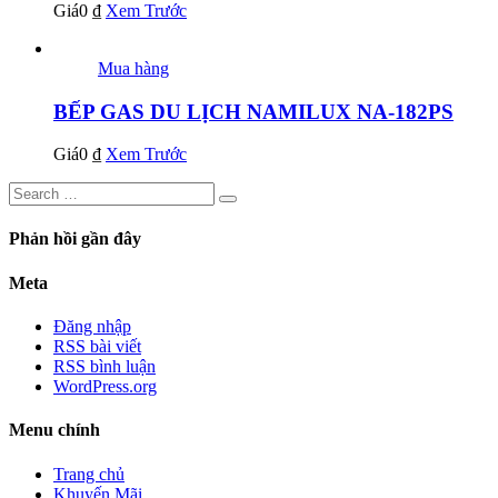
Giá
0
₫
Xem Trước
Mua hàng
BẾP GAS DU LỊCH NAMILUX NA-182PS
Giá
0
₫
Xem Trước
Phản hồi gần đây
Meta
Đăng nhập
RSS bài viết
RSS bình luận
WordPress.org
Menu chính
Trang chủ
Khuyến Mãi