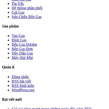
Tin Tức
Hệ thống phân phối
Giá Gas
Sửa Chữa Bếp Gas
Sản phẩm
Van Gas
Bình Gas
Bếp Gas Dương
Bếp Gas Đơn
Dây Dẫn Gas
Máy Hút Mùi
Quản lí
Đăng nhập
RSS bài viết
RSS bình luận
WordPress.org
Bài viết mới
Giá gas tăng mạnh trong những ngày đầu năm 2021