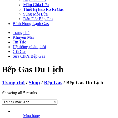
Mâm Chia Lửa
Thiết Bị Báo Rò Rỉ Gas
Súng Mồi Lửa
Đầu Đốt Bếp Gas
Bình Nóng Lạnh Gas
Trang chủ
Khuyến Mãi
Tin Tức
Hệ thống phân phối
Giá Gas
Sửa Chữa Bếp Gas
Bếp Gas Du Lịch
Trang chủ
/
Shop
/
Bếp Gas
/ Bếp Gas Du Lịch
Showing all 5 results
Mua hàng