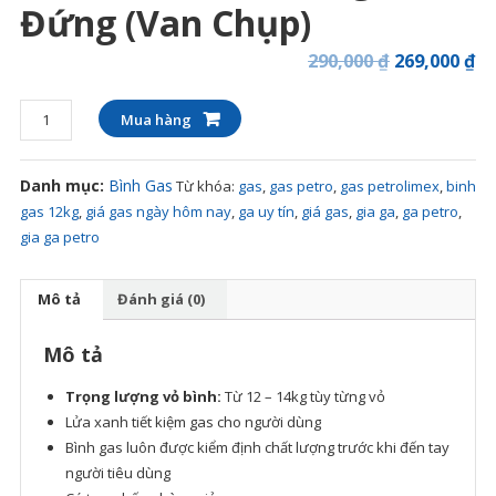
Đứng (Van Chụp)
290,000
₫
269,000
₫
Gas
Mua hàng
Petrolimex
12kg
Danh mục:
Bình Gas
Từ khóa:
gas
,
gas petro
,
gas petrolimex
,
binh
van
gas 12kg
,
giá gas ngày hôm nay
,
ga uy tín
,
giá gas
,
gia ga
,
ga petro
,
đứng
gia ga petro
(Van
chụp)
số
Mô tả
Đánh giá (0)
lượng
Mô tả
Trọng lượng vỏ bình:
Từ 12 – 14kg tùy từng vỏ
Lửa xanh tiết kiệm gas cho người dùng
Bình gas luôn được kiểm định chất lượng trước khi đến tay
người tiêu dùng