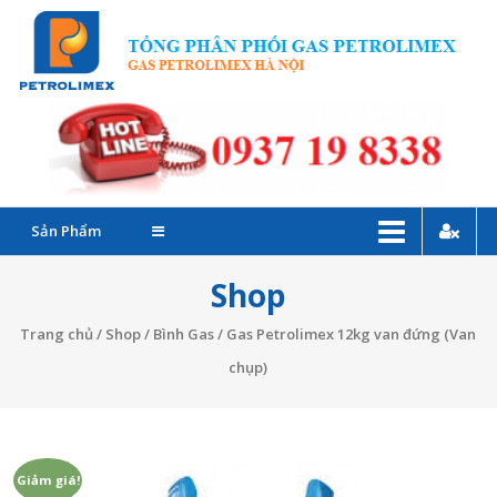
Skip
G
to
P
content
C
–
Đ
Sản Phẩm
l
Shop
G
Trang chủ
/
Shop
/
Bình Gas
/ Gas Petrolimex 12kg van đứng (Van
P
chụp)
T
Giảm giá!