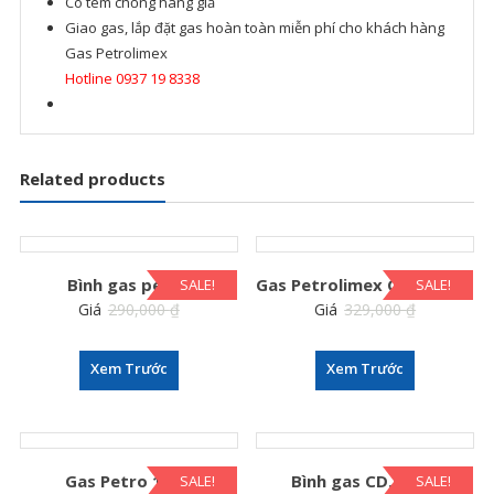
Có tem chống hàng giả
Giao gas, lắp đặt gas hoàn toàn miễn phí cho khách hàng
Gas Petrolimex
Hotline 0937 19 8338
Related products
Bình gas petro
Gas Petrolimex Chính Hãng
SALE!
SALE!
Giá
290,000
₫
Giá
329,000
₫
259,000
₫
295,000
₫
Xem Trước
Xem Trước
Gas Petro 12kg
Bình gas CD.Petro
SALE!
SALE!