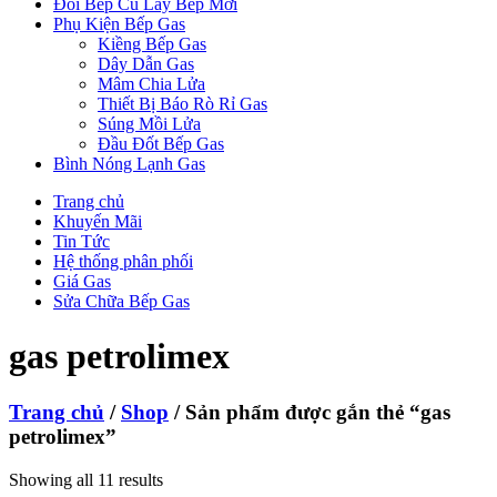
Đổi Bếp Cũ Lấy Bếp Mới
Phụ Kiện Bếp Gas
Kiềng Bếp Gas
Dây Dẫn Gas
Mâm Chia Lửa
Thiết Bị Báo Rò Rỉ Gas
Súng Mồi Lửa
Đầu Đốt Bếp Gas
Bình Nóng Lạnh Gas
Trang chủ
Khuyến Mãi
Tin Tức
Hệ thống phân phối
Giá Gas
Sửa Chữa Bếp Gas
gas petrolimex
Trang chủ
/
Shop
/ Sản phẩm được gắn thẻ “gas
petrolimex”
Showing all 11 results