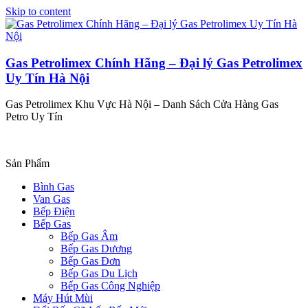
Skip to content
Gas Petrolimex Chính Hãng – Đại lý Gas Petrolimex
Uy Tín Hà Nội
Gas Petrolimex Khu Vực Hà Nội – Danh Sách Cửa Hàng Gas
Petro Uy Tín
Sản Phẩm
Bình Gas
Van Gas
Bếp Điện
Bếp Gas
Bếp Gas Âm
Bếp Gas Dương
Bếp Gas Đơn
Bếp Gas Du Lịch
Bếp Gas Công Nghiệp
Máy Hút Mùi