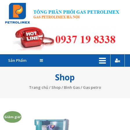
Skip
G
to
P
content
C
–
Đ
Sản Phẩm
l
Shop
G
Trang chủ
/
Shop
/
Bình Gas
/ Gas petro
P
T
Giảm giá!