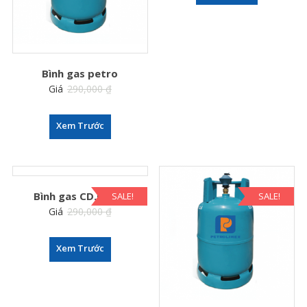
Bình gas petro
Giá
290,000
₫
259,000
₫
Xem Trước
Bình gas CD.Petro
SALE!
SALE!
Giá
290,000
₫
259,000
₫
Xem Trước