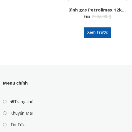
Bình gas Petrolimex 12kg van đứng
Giá
290,000
₫
269,000
₫
Xem Trước
Menu chính
Trang chủ
Khuyến Mãi
Tin Tức