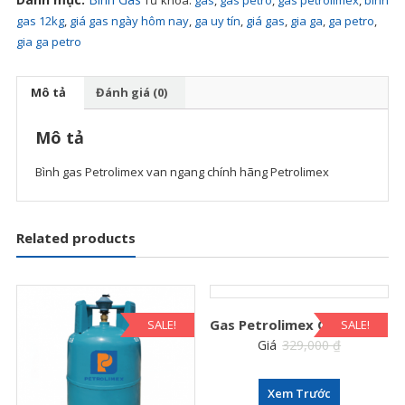
lượng
gas 12kg
,
giá gas ngày hôm nay
,
ga uy tín
,
giá gas
,
gia ga
,
ga petro
,
gia ga petro
Mô tả
Đánh giá (0)
Mô tả
Bình gas Petrolimex van ngang chính hãng Petrolimex
Related products
Gas Petrolimex Chính Hãng
SALE!
SALE!
Giá
329,000
₫
295,000
₫
Xem Trước