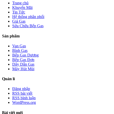
Trang chủ
Khuyến Mãi
Tin Tức
Hệ thống phân phối
Giá Gas
Sửa Chữa Bếp Gas
Sản phẩm
Van Gas
Bình Gas
Bếp Gas Dương
Bếp Gas Đơn
Dây Dẫn Gas
Máy Hút Mùi
Quản lí
Đăng nhập
RSS bài viết
RSS bình luận
WordPress.org
Bài viết mới