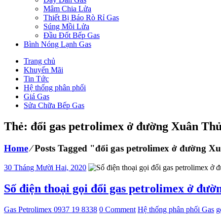
Mâm Chia Lửa
Thiết Bị Báo Rò Rỉ Gas
Súng Mồi Lửa
Đầu Đốt Bếp Gas
Bình Nóng Lạnh Gas
Trang chủ
Khuyến Mãi
Tin Tức
Hệ thống phân phối
Giá Gas
Sửa Chữa Bếp Gas
Thẻ: đổi gas petrolimex ở đường Xuân Th
Home
⁄
Posts Tagged "đổi gas petrolimex ở đường 
30 Tháng Mười Hai, 2020
Số điện thoại gọi đổi gas petrolimex ở đư
Gas Petrolimex 0937 19 8338
0 Comment
Hệ thống phân phối Gas
g