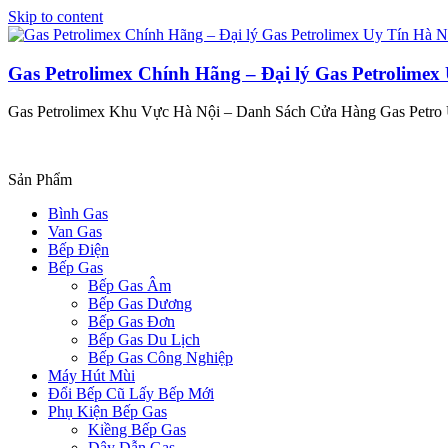
Skip to content
Gas Petrolimex Chính Hãng – Đại lý Gas Petrolimex
Gas Petrolimex Khu Vực Hà Nội – Danh Sách Cửa Hàng Gas Petro
Sản Phẩm
Bình Gas
Van Gas
Bếp Điện
Bếp Gas
Bếp Gas Âm
Bếp Gas Dương
Bếp Gas Đơn
Bếp Gas Du Lịch
Bếp Gas Công Nghiệp
Máy Hút Mùi
Đổi Bếp Cũ Lấy Bếp Mới
Phụ Kiện Bếp Gas
Kiềng Bếp Gas
Dây Dẫn Gas