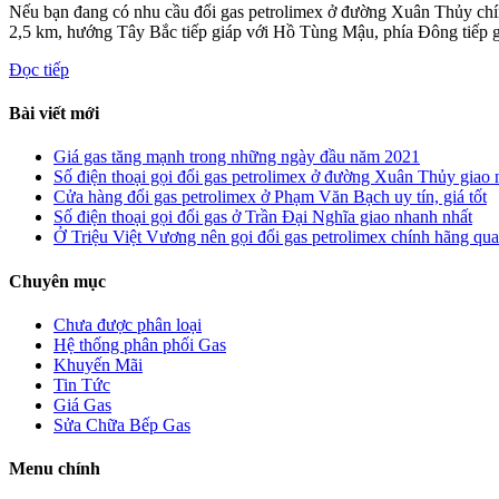
Nếu bạn đang có nhu cầu đổi gas petrolimex ở đường Xuân Thủy chí
2,5 km, hướng Tây Bắc tiếp giáp với Hồ Tùng Mậu, phía Đông tiếp 
Đọc tiếp
Bài viết mới
Giá gas tăng mạnh trong những ngày đầu năm 2021
Số điện thoại gọi đổi gas petrolimex ở đường Xuân Thủy giao 
Cửa hàng đổi gas petrolimex ở Phạm Văn Bạch uy tín, giá tốt
Số điện thoại gọi đổi gas ở Trần Đại Nghĩa giao nhanh nhất
Ở Triệu Việt Vương nên gọi đổi gas petrolimex chính hãng qua
Chuyên mục
Chưa được phân loại
Hệ thống phân phối Gas
Khuyến Mãi
Tin Tức
Giá Gas
Sửa Chữa Bếp Gas
Menu chính