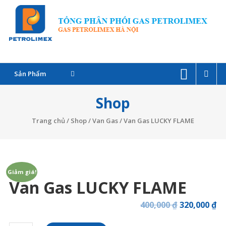
Skip
G
to
P
content
C
Sản Phẩm
–
Shop
Đ
l
Trang chủ
/
Shop
/
Van Gas
/ Van Gas LUCKY FLAME
G
P
Giảm giá!
Van Gas LUCKY FLAME
T
400,000
₫
320,000
₫