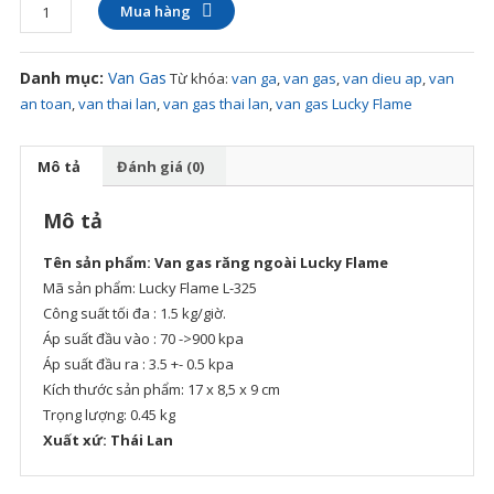
N
Van
Mua hàng
Gas
Ga
LUCKY
Pe
Danh mục:
Van Gas
Từ khóa:
van ga
,
van gas
,
van dieu ap
,
van
FLAME
Kh
an toan
,
van thai lan
,
van gas thai lan
,
van gas Lucky Flame
số
Vự
lượng
H
Mô tả
Đánh giá (0)
Nộ
–
Mô tả
Da
Tên sản phẩm: Van gas răng ngoài Lucky Flame
Sá
Mã sản phẩm: Lucky Flame L-325
Cử
Công suất tối đa : 1.5 kg/giờ.
Hà
Áp suất đầu vào : 70 ->900 kpa
Ga
Áp suất đầu ra : 3.5 +- 0.5 kpa
Pe
Kích thước sản phẩm: 17 x 8,5 x 9 cm
Uy
Trọng lượng: 0.45 kg
Tí
Xuất xứ: Thái Lan