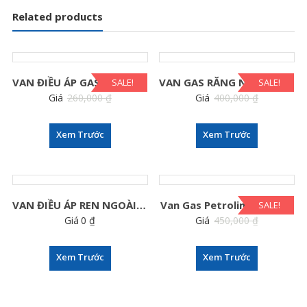
Related products
VAN ĐIỀU ÁP GAS TỰ ĐỘNG MARIO
VAN GAS RĂNG NGOÀI LUCKY FLAME L-325
SALE!
SALE!
Giá
260,000
₫
Giá
400,000
₫
220,000
₫
350,000
₫
Xem Trước
Xem Trước
VAN ĐIỀU ÁP REN NGOÀI KATSURA VKL-2
Van Gas Petrolimex Ấn Độ
SALE!
Giá
0
₫
Giá
450,000
₫
350,000
₫
Xem Trước
Xem Trước