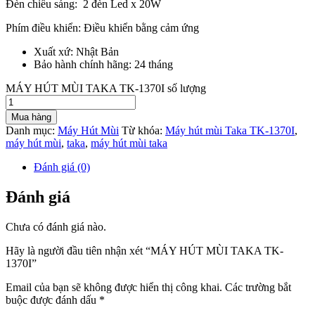
Đèn chiếu sáng: 2 đèn Led x 20W
Phím điều khiển: Điều khiển bằng cảm ứng
Xuất xứ: Nhật Bản
Bảo hành chính hãng: 24 tháng​
MÁY HÚT MÙI TAKA TK-1370I số lượng
Mua hàng
Danh mục:
Máy Hút Mùi
Từ khóa:
Máy hút mùi Taka TK-1370I
,
máy hút mùi
,
taka
,
máy hút mùi taka
Đánh giá (0)
Đánh giá
Chưa có đánh giá nào.
Hãy là người đầu tiên nhận xét “MÁY HÚT MÙI TAKA TK-
1370I”
Email của bạn sẽ không được hiển thị công khai.
Các trường bắt
buộc được đánh dấu
*