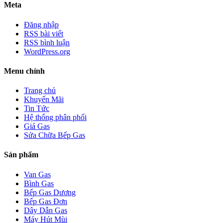
Meta
Đăng nhập
RSS bài viết
RSS bình luận
WordPress.org
Menu chính
Trang chủ
Khuyến Mãi
Tin Tức
Hệ thống phân phối
Giá Gas
Sửa Chữa Bếp Gas
Sản phẩm
Van Gas
Bình Gas
Bếp Gas Dương
Bếp Gas Đơn
Dây Dẫn Gas
Máy Hút Mùi