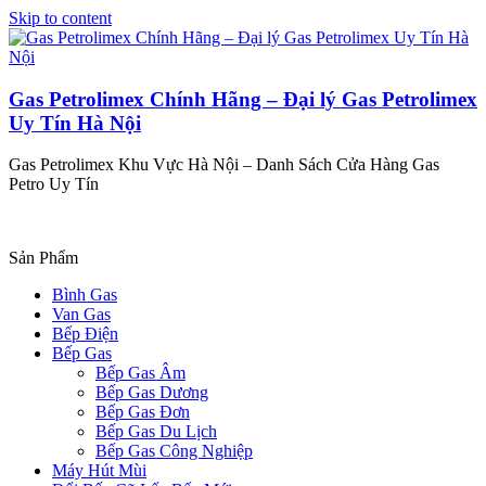
Skip to content
Gas Petrolimex Chính Hãng – Đại lý Gas Petrolimex
Uy Tín Hà Nội
Gas Petrolimex Khu Vực Hà Nội – Danh Sách Cửa Hàng Gas
Petro Uy Tín
Sản Phẩm
Bình Gas
Van Gas
Bếp Điện
Bếp Gas
Bếp Gas Âm
Bếp Gas Dương
Bếp Gas Đơn
Bếp Gas Du Lịch
Bếp Gas Công Nghiệp
Máy Hút Mùi