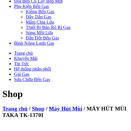
Đổi Bếp Cũ Lấy Bếp Mới
Phụ Kiện Bếp Gas
Kiềng Bếp Gas
Dây Dẫn Gas
Mâm Chia Lửa
Thiết Bị Báo Rò Rỉ Gas
Súng Mồi Lửa
Đầu Đốt Bếp Gas
Bình Nóng Lạnh Gas
Trang chủ
Khuyến Mãi
Tin Tức
Hệ thống phân phối
Giá Gas
Sửa Chữa Bếp Gas
Shop
Trang chủ
/
Shop
/
Máy Hút Mùi
/ MÁY HÚT MÙI
TAKA TK-1370I