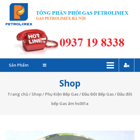
Skip
G
to
P
content
C
–
Đ
Sản Phẩm
l
Shop
G
Trang chủ
/
Shop
/
Phụ Kiện Bếp Gas
/
Đầu Đốt Bếp Gas
/ Đầu đốt
P
bếp Gas âm hs001a
T