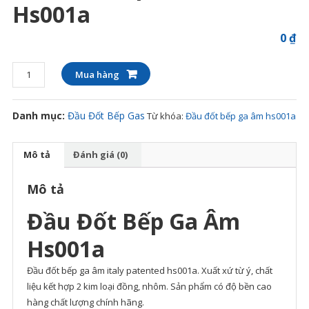
Hs001a
0
₫
Đầu
Mua hàng
đốt
bếp
Danh mục:
Đầu Đốt Bếp Gas
Từ khóa:
Đầu đốt bếp ga âm hs001a
Gas
âm
hs001a
Mô tả
Đánh giá (0)
số
lượng
Mô tả
Đầu Đốt Bếp Ga Âm
Hs001a
Đầu đốt bếp ga âm italy patented hs001a. Xuất xứ từ ý, chất
liệu kết hợp 2 kim loại đồng, nhôm. Sản phẩm có độ bền cao
hàng chất lượng chính hãng.