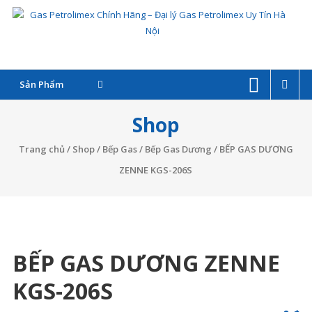
Skip
G
to
P
content
C
Sản Phẩm
–
Shop
Đ
Trang chủ
/
Shop
/
Bếp Gas
/
Bếp Gas Dương
/ BẾP GAS DƯƠNG
l
ZENNE KGS-206S
G
P
BẾP GAS DƯƠNG ZENNE
T
KGS-206S