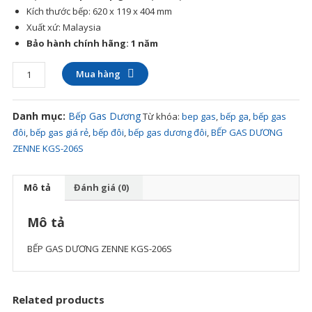
Kích thước bếp: 620 x 119 x 404 mm
Xuất xứ: Malaysia
Bảo hành chính hãng: 1 năm
BẾP
Mua hàng
GAS
DƯƠNG
Danh mục:
Bếp Gas Dương
Từ khóa:
bep gas
,
bếp ga
,
bếp gas
ZENNE
đôi
,
bếp gas giá rẻ
,
bếp đôi
,
bếp gas dương đôi
,
BẾP GAS DƯƠNG
KGS-
ZENNE KGS-206S
206S
số
lượng
Mô tả
Đánh giá (0)
Mô tả
BẾP GAS DƯƠNG ZENNE KGS-206S
Related products