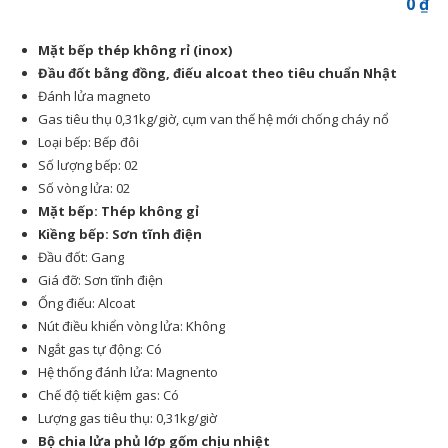
0
₫
N
Ga
Mặt bếp thép không rỉ (inox)
Pe
Đầu đốt bằng đồng, điếu alcoat theo tiêu chuẩn Nhật
Kh
Đánh lửa magneto
Vự
Gas tiêu thụ 0,31kg/giờ, cụm van thế hệ mới chống cháy nổ
Loại bếp: Bếp đôi
H
Số lượng bếp: 02
Nộ
Số vòng lửa: 02
–
Mặt bếp: Thép không gỉ
Da
Kiềng bếp: Sơn tĩnh điện
Sá
Đầu đốt: Gang
Cử
Giá đỡ: Sơn tĩnh điện
Hà
Ống điếu: Alcoat
Ga
Nút điều khiển vòng lửa: Không
Pe
Ngắt gas tự động: Có
Uy
Hệ thống đánh lửa: Magnento
Tí
Chế độ tiết kiệm gas: Có
Lượng gas tiêu thụ: 0,31kg/giờ
Bộ chia lửa phủ lớp gốm chịu nhiệt